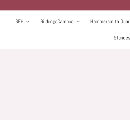
SEH
BildungsCampus
Hammersmith Quart
Stande